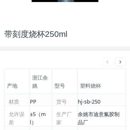
带刻度烧杯250ml
浙江余
产地
姚
型号
塑料烧杯
材质
PP
货号
hj-sb-250
允许误
±5（m
生产厂
余姚市迪意氟胶制
差
l）
家
品厂