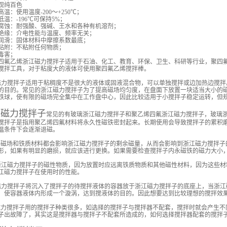
纯百色
：使用温度-200～+250℃；
：-196℃可保持5%；
：耐强酸、强碱、王水和各种有机溶剂；
缘：介电性能与温度、频率无关；
滑：固体材料中摩擦系数最底；
附：不粘附任何物质；
害；
乙烯浙江磁力搅拌子适用于石油、化工、教育、环保、卫生、科研等行业，聚四氟乙
搅拌工具，对于粘度大的液体可使用聚四氟乙烯搅拌棒。
力搅拌子适用于粘稠度不是很大的液体或固液混合物，可以单独搅拌或边加热边搅拌
的目的。常见的浙江磁力搅拌子为了提高磁场均匀度，在盘面下放置一块适当大小的
铁球，使有限的磁场完全集中在工作盘中心，因此比较适用于小搅拌子稳定运转，但
江磁力搅拌子
常见的有玻璃浙江磁力搅拌子和聚乙烯四氟浙江磁力搅拌子，玻璃
搅拌子是指用聚乙烯四氟材料将永久性磁铁密封起来。长期使用会导致搅拌子的累积
温条件下会逐渐退磁。
磁场和铁质材料都会影响浙江磁力搅拌子的剩余磁量，从而会影响到浙江磁力搅拌子
形，如果有明显的磨损，就应该进行更换。如果需要检查搅拌子内永磁铁的磁力大小
江磁力搅拌子的磁性物质，因为放置时应远离铁质物质和其他磁性材料，因为这些材
江磁力搅拌子在使用时的性能。
力搅拌子将沉入了搅拌子的待搅拌液体的容器放于浙江磁力搅拌子的底座上，当浙江
，使容器液体内形成一个漩涡，达到搅液体的目的。因此想要达到比较理想的搅拌效
力搅拌子用的搅拌子种类很多，如选择的搅拌子与搅拌器不配套，搅拌时就会产生不
子出故障了，其实这是搅拌器与搅拌子不配套所造成的，如何选择搅拌器配套的搅拌