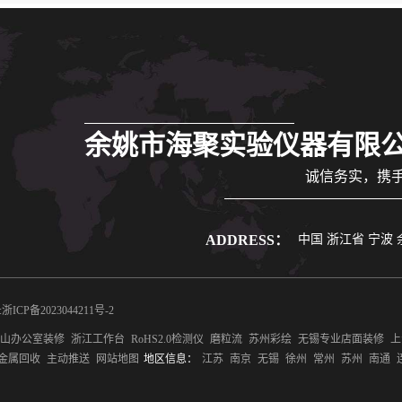
余姚市海聚实验仪器有限
诚信务实，携
ADDRESS：
中国 浙江省 宁波
浙ICP备2023044211号-2
山办公室装修
浙江工作台
RoHS2.0检测仪
磨粒流
苏州彩绘
无锡专业店面装修
上
金属回收
主动推送
网站地图
地区信息：
江苏
南京
无锡
徐州
常州
苏州
南通