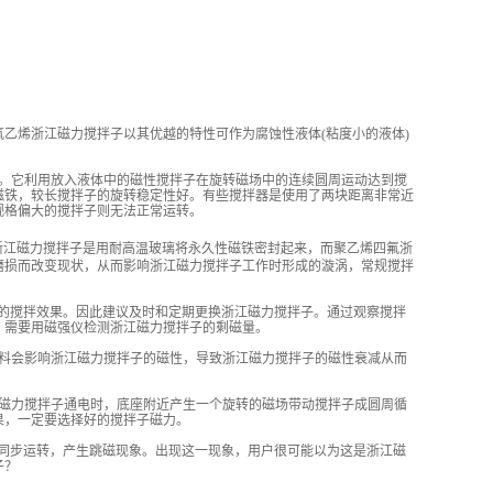
烯浙江磁力搅拌子以其优越的特性可作为腐蚀性液体(粘度小的液体)
。它利用放入液体中的磁性搅拌子在旋转磁场中的连续圆周运动达到搅
磁铁，较长搅拌子的旋转稳定性好。有些搅拌器是使用了两块距离非常近
规格偏大的搅拌子则无法正常运转。
浙江磁力搅拌子是用耐高温玻璃将永久性磁铁密封起来，而聚乙烯四氟浙
磨损而改变现状，从而影响浙江磁力搅拌子工作时形成的漩涡，常规搅拌
的搅拌效果。因此建议及时和定期更换浙江磁力搅拌子。通过观察搅拌
，需要用磁强仪检测浙江磁力搅拌子的剩磁量。
料会影响浙江磁力搅拌子的磁性，导致浙江磁力搅拌子的磁性衰减从而
磁力搅拌子通电时，底座附近产生一个旋转的磁场带动搅拌子成圆周循
果，一定要选择好的搅拌子磁力。
同步运转，产生跳磁现象。出现这一现象，用户很可能以为这是浙江磁
子？