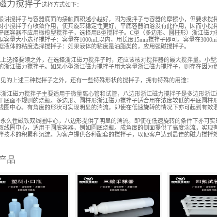
磁力搅拌子
选择方式如下：
般讲搅拌子与容器底面的接触面积越小越好，因为搅拌子与容器的摩擦小，但要求搅
对小搅拌子有收敛作用，使其旋转稳定性更好，平底容器油浴没有此作用，因而小搅
平底容器不应用橄榄型搅拌子，选择用B型搅拌子。C型（多边形、圆柱形）浙江磁力
据容量大小选择搅拌子：容量在1000mL以内，用长度15mm搅拌子即可。容量在3000m
据液体的粘度选择搅拌子：如果液体的粘度是油脂类的，应用强磁搅拌子。
上选择要领之外，在选择浙江磁力搅拌子时，还应该核对搅拌器的最大搅拌量。小型
的浙江磁力搅拌子。如果小型浙江磁力搅拌子用大容量浙江磁力搅拌子，则存在因为
见的上述三种搅拌子之外，还有一些特殊形状的搅拌子，拥有特殊的用途：
浙江磁力搅拌子主要适用于微量离心管和试管，八边形浙江磁力搅拌子是多边形浙江
于底面不规则的烧瓶。多边形、圆柱形浙江磁力搅拌子适合用在浓度较低的平底圆柱
线圈中心。有角度的形状可实现明显的湍流，即使在低速旋转的情况下亦可起到有效
永久性磁铁双线圈中心，八边形提供了明显的湍流。即使在低速旋转的条件下亦可实
双线圈中心，适用于圆底容器，例如圆底烧瓶。成角度的侧面提供了高度湍流，实现有
拌技术的积累和沉淀。为客户提供各种配套的搅拌子，以便客户达到最佳的磁力搅拌
产品