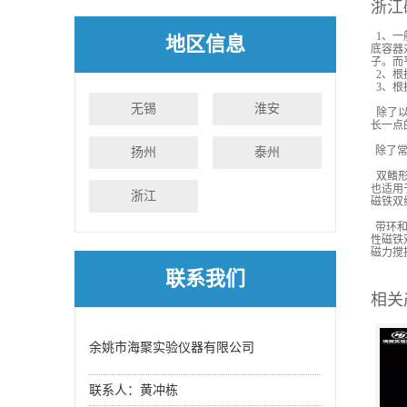
浙江
1、一
地区信息
底容器
子。而
2、根
3、根
无锡
淮安
除了以
长一点
除了常
扬州
泰州
双鳍形
也适用
浙江
磁铁双
带环和
性磁铁
磁力搅
联系我们
相关
余姚市海聚实验仪器有限公司
联系人：黄冲栋