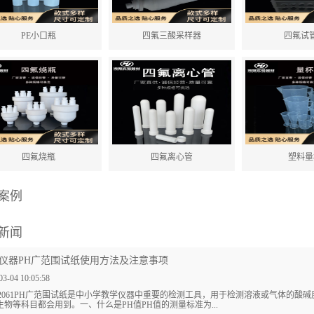
PE小口瓶
四氟三酸采样器
四氟试
四氟烧瓶
四氟离心管
塑料量
案例
新闻
仪器PH广范围试纸使用方法及注意事项
03-04 10:05:58
72061PH广范围试纸是中小学教学仪器中重要的检测工具，用于检测溶液或气体的
生物等科目都会用到。一、什么是PH值PH值的测量标准为...