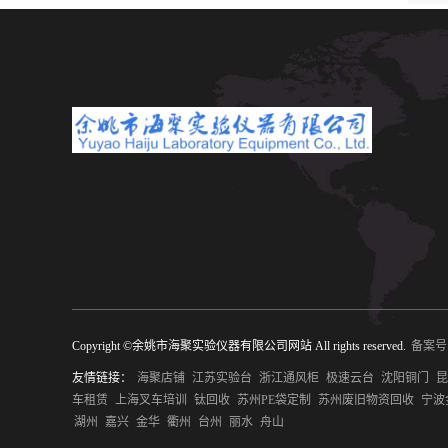
Copyright ©余姚市海聚实验仪器有限公司网站 All rights reserved.
备案号:
友情链接：
海聚店铺
江苏实验台
浙江通风柜
极速云台
沈阳铜门
昆
车租赁
上海叉车培训
钛回收
苏州PE袋定制
苏州废旧物资回收
宁波
湖州
嘉兴
金华
衢州
台州
丽水
舟山