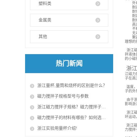
外观
塑料类
耐高温
耐低温
耐腐蚀
金属类
耐绝
高润
不粘
无毒
其他
聚四氟
理想的
浙江磁
拌液体
的小磁
热门新闻
浙
江磁力
子在高
浙江量杯,量筒和烧杯的区别是什么？​
温度，
子的外
磁力搅拌子规格型号与参数
由于浙
影响浙
浙江磁力搅拌子规格？磁力搅拌子的使用方法？
浙江磁
环运动
磁力搅拌子的材料有哪些？如何选择磁力搅拌子？
浙江磁
浙江实验用量杯介绍!​
力搅拌