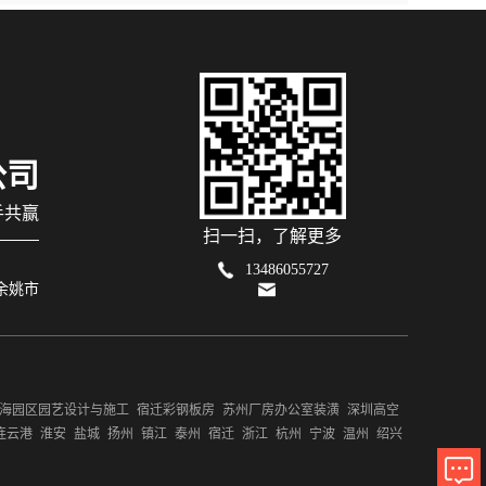
公司
手共赢
扫一扫，了解更多
13486055727
 余姚市
海园区园艺设计与施工
宿迁彩钢板房
苏州厂房办公室装潢
深圳高空
连云港
淮安
盐城
扬州
镇江
泰州
宿迁
浙江
杭州
宁波
温州
绍兴