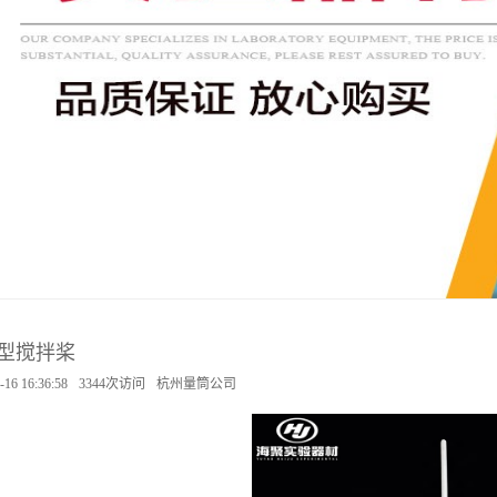
型搅拌桨
-16 16:36:58
3344次访问
杭州量筒公司