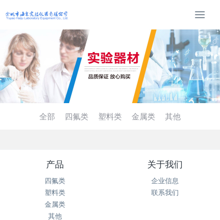
T
o
g
g
l
e
n
a
v
i
全部
四氟类
塑料类
金属类
其他
g
a
t
i
产品
关于我们
o
n
四氟类
企业信息
塑料类
联系我们
金属类
其他