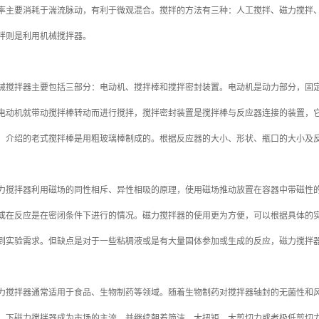
率主要消耗于湍流脉动，有利于微观混合。搅拌的方法有三种：人工搅拌、磁力搅拌
拌则是利用机械搅拌器。
拌器主要包括三部分：电动机、搅拌棒和搅拌密封装置。电动机是动力部分，固定
电动机就带动搅拌棒转动而进行搅拌，搅拌密封装置是搅拌棒与反应器连接的装置，
，介绍的老式搅拌棒是用粗玻璃棒制成的。根据反应器的大小、形状、瓶口的大小及
力搅拌器
利用磁场的同性相斥、异性相吸的原理，使用磁场推动放置在容器中带磁性
或在反应是在密闭条件下进行的情况。磁力搅拌器的使用更为方便，可以根据具体的
到实验需求。但缺点是对于一些粘稠液或是有大量固体参加或生成的反应，磁力搅拌
拌器通常适用于食品、生物制药等领域。随着生物制药对搅拌器轴封的无菌性和风险
。下磁力搅拌器成为市场的主流，并继续朝着简洁、大扭矩、大剪切力或者极低剪切