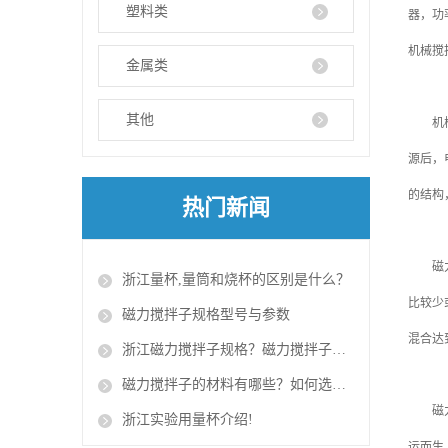
塑料类
器，功
机械搅
金属类
其他
机械搅
源后，
的结构
热门新闻
磁
浙江量杯,量筒和烧杯的区别是什么？​
比较少
磁力搅拌子规格型号与参数
混合达
浙江磁力搅拌子规格？磁力搅拌子的使用方法？
磁力搅拌子的材料有哪些？如何选择磁力搅拌子？
磁力搅
浙江实验用量杯介绍!​
运而生