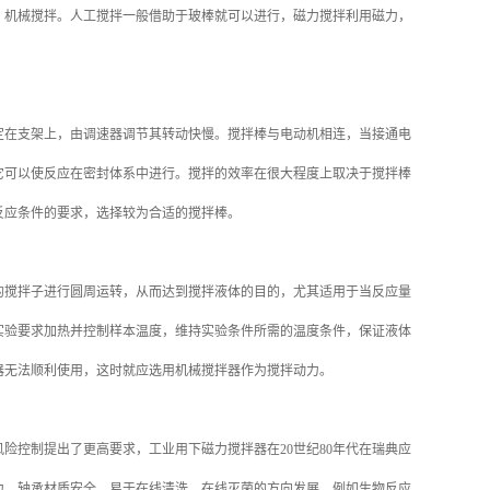
、机械搅拌。人工搅拌一般借助于玻棒就可以进行，磁力搅拌利用磁力，
在支架上，由调速器调节其转动快慢。搅拌棒与电动机相连，当接通电
它可以使反应在密封体系中进行。搅拌的效率在很大程度上取决于搅拌棒
反应条件的要求，选择较为合适的搅拌棒。
的搅拌子进行圆周运转，从而达到搅拌液体的目的，尤其适用于当反应量
实验要求加热并控制样本温度，维持实验条件所需的温度条件，保证液体
器无法顺利使用，这时就应选用机械搅拌器作为搅拌动力。
控制提出了更高要求，工业用下磁力搅拌器在20世纪80年代在瑞典应
力、轴承材质安全、易于在线清洗、在线灭菌的方向发展。例如生物反应